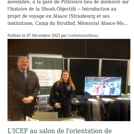
novembre, à la gare de Pithiviers lieu de mémoire sur
l'histoire de la Shoah.Objectifs :- Introduction au
projet de voyage en Alsace (Strasbourg et ses
institutions, Camp du Struthof, Mémorial Alsace-Mo...
Publiée le
07 Décembre 2023
par
icefontainebleau
L'ICEF au salon de l'orientation de