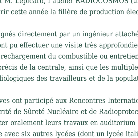
 M. Lepicard, l’atelier RADIOCOSMOS (un
ir cette année la filière de production éle
és directement par un ingénieur attaché à
 ont pu effectuer une visite très approfond
r rechargement du combustible ou entretien 
écis de la centrale, ainsi que les multipl
iologiques des travailleurs et de la popula
ves ont participé aux Rencontres Internat
rité de Sûreté Nucléaire et de Radioprote
ter oralement leurs travaux en auditorium 
 avec six autres lycées (dont un lycée ital